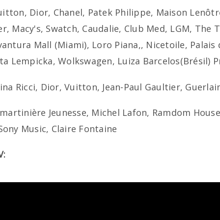
itton, Dior, Chanel, Patek Philippe, Maison Lenôtre
r, Macy's, Swatch, Caudalie, Club Med, LGM, The T
antura Mall (Miami), Loro Piana,, Nicetoile, Palais
ita Lempicka, Wolkswagen, Luiza Barcelos(Brésil) Pr
ina Ricci,
Dior, Vuitton, Jean-Paul Gaultier, Guerlai
amartinière Jeunesse, Michel Lafon, Ramdom House,
Sony Music, Claire Fontaine
V: