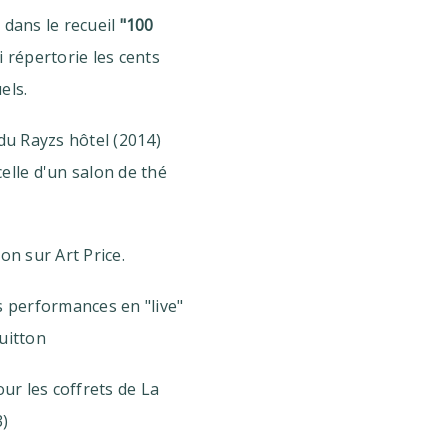
 dans le recueil
"100
 répertorie les cents
els.
 du Rayzs hôtel (2014)
elle d'un salon de thé
on sur Art Price.
s performances en "live"
uitton
our les coffrets de La
)