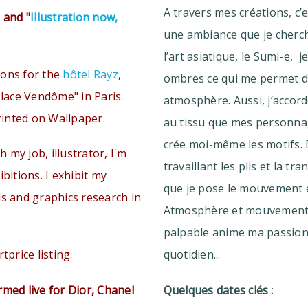
A travers mes créations, c’
"
and "
Illustration now,
une ambiance que je cherch
l’art asiatique, le Sumi-e, j
tions for the
hôtel Rayz
,
ombres ce qui me permet d
Place Vendôme" in Paris.
atmosphère. Aussi, j’acco
printed on Wallpaper.
au tissu que mes personnag
crée moi-même les motifs. D
th my job, illustrator, I'm
travaillant les plis et la t
bitions. I exhibit my
que je pose le mouvement e
ls and graphics research in
Atmosphère et mouvement,
palpable anime ma passion
tprice listing.
quotidien...
med live for Dior, Chanel
Quelques dates clés
: