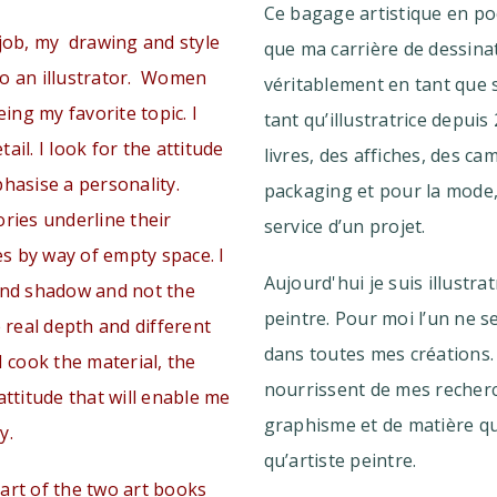
Ce bagage artistique en poc
 job, my drawing and style
que ma carrière de dessina
to an illustrator. Women
véritablement en tant que 
ng my favorite topic. I
tant qu’illustratrice depui
ail. I look for the attitude
livres, des affiches, des ca
hasise a personality.
packaging et pour la mode,
ries underline their
service d’un projet.
nes by way of empty space. I
Aujourd'hui je suis illustrat
and shadow and not the
peintre. Pour moi l’un ne se
e real depth and different
dans toutes mes créations.
I cook the material, the
nourrissent de mes recher
attitude that will enable me
graphisme et de matière qu
y.
qu’artiste peintre.
art of the two art books