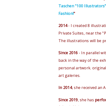
Taschen "100 Illustrators
Fashion!
"
2014
- I created 8 illustra
Private Suites, near the "
The illustrations will be 
Since 2016
- In parallel wi
back in the way of the exhi
personal artwork. origina
art galeries.
In 2014
, she received an Ar
Since 2019
, she has
perfor