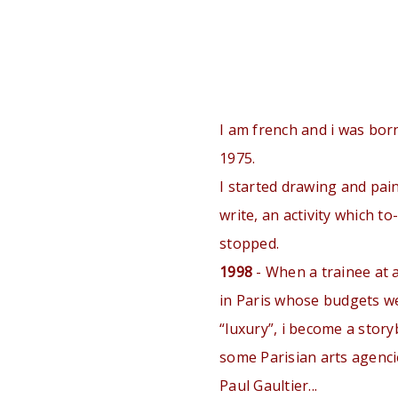
I am french and i was born
1975.
I started drawing and pain
write, an activity which to
stopped.
1998
- When a trainee at 
in Paris whose budgets w
“luxury”, i become a stor
some Parisian arts agencie
Paul Gaultier...